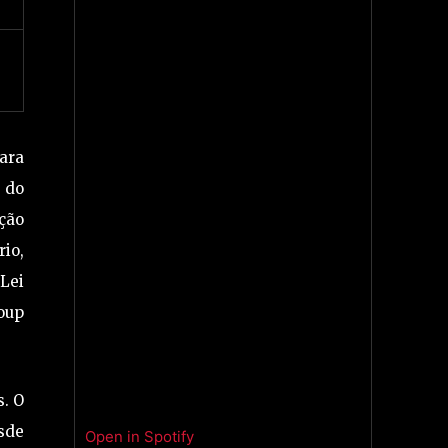
ara
 do
ição
io,
 Lei
roup
s. O
esde
Open in Spotify