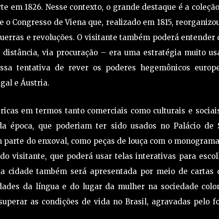
rte em 1826. Nesse contexto, o grande destaque é a coleçã
 o Congresso de Viena que, realizado em 1815, reorganizo
uerras e revoluções. O visitante também poderá entender
 distância, via procuração – era uma estratégia muito u
essa tentativa de rever os poderes hegemônicos europe
gal e Áustria.
icas em termos tanto comerciais como culturais e sociai
a época, que poderiam ter sido usados no Palácio de 
am parte do enxoval, como peças de louça com o monogram
do visitante, que poderá usar telas interativas para esco
na cidade também será apresentada por meio de cartas 
dades da língua e do lugar da mulher na sociedade colon
 superar as condições de vida no Brasil, agravadas pelo f