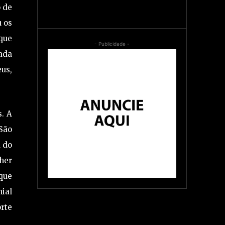
o de
u os
 que
- Publicidade -
sada
us,
s. A
São
a do
lher
que
ial
orte