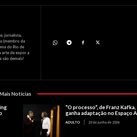
, jornalista,
nema (membro da
ema do Rio de
a arte de expor a
ca são demais!
Mais Notícias
ing
“O processo”, de Franz Kafka,
o
ganha adaptação no Espaço 
ADULTO
23 de junho de 2026