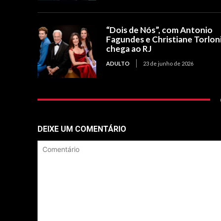
“Dois de Nós”, com Antonio
Fagundes e Christiane Torloni
chega ao RJ
ADULTO
23 de junho de 2026
DEIXE UM COMENTÁRIO