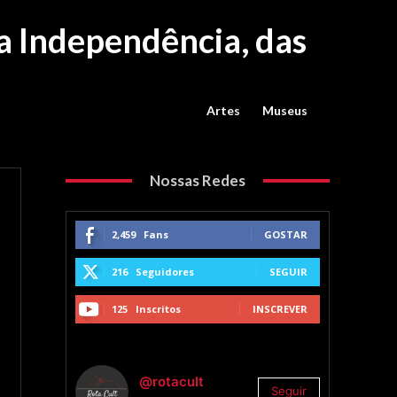
a Independência, das
Artes
Museus
Nossas Redes
2,459
Fans
GOSTAR
216
Seguidores
SEGUIR
125
Inscritos
INSCREVER
@rotacult
Seguir