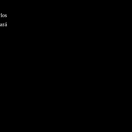
los
ará