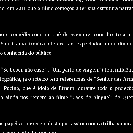
e, em 2011, que o filme começou a ter sua estrutura narra
ão e comédia com um quê de aventura, com direito a mu
Sua trama irônica oferece ao espectador uma dimen
o conhecida do público.
 “Se beber não case” , “Um parto de viagem”) tem influên
ográfica, já o roteiro tem referências de “Senhor das Ar
l Pacino, que é ídolo de Efraim, durante toda a projeção
lo ainda nos remete ao filme “Cães de Aluguel” de Quen
us papéis e merecem destaque, assim como a trilha sonora
o e com muito dinamismo.