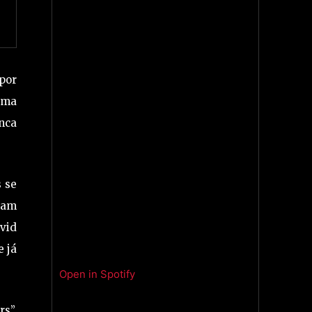
por
numa
nca
 se
ltam
avid
e já
Open in Spotify
s”,