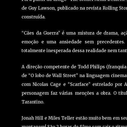
de Guy Lawson, publicado na revista Rolling Ston
construída.
“Cães da Guerra” é uma mistura de drama, aç
emoção e uma ansiedade sem precedentes. 
totalmente inesperada dessa realidade nem tant
A direção competente de Todd Philips (franquia
de “O lobo de Wall Street” na linguagem cinemat
com Nicolas Cage e “Scarface” estrelado por A
personagem faz várias menções a obra. O títu
Tarantino.
Jonah Hill e Miles Teller estão muito bem em se
montagem! São 2 horas de filme sem cair o ritm