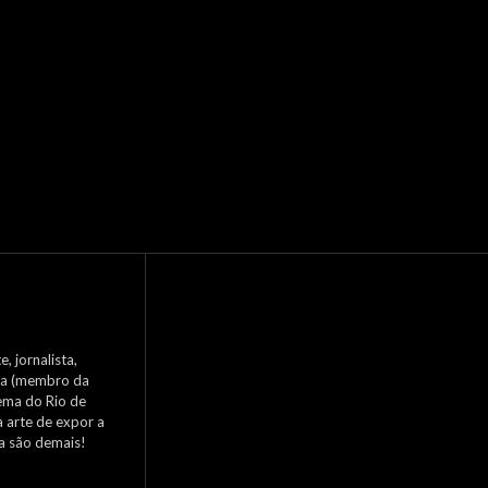
, jornalista,
nema (membro da
ema do Rio de
a arte de expor a
ca são demais!