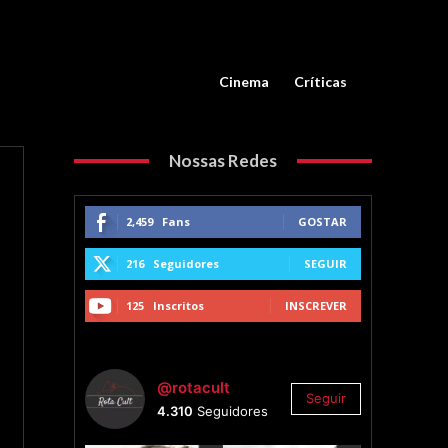
Cinema
Críticas
Nossas Redes
2,459
Fans
GOSTAR
216
Seguidores
SEGUIR
125
Inscritos
INSCREVER
@rotacult
Seguir
4.310
Seguidores