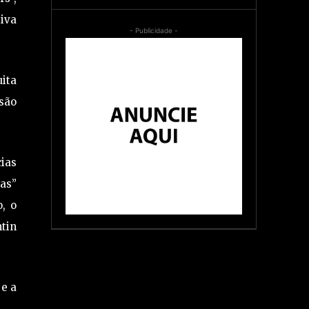
tiva
- Publicidade -
ita
são
cias
mas”
, o
tin
 e a