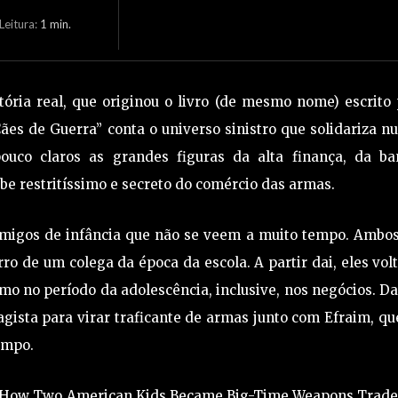
eitura:
1
min.
ria real, que originou o livro (de mesmo nome) escrito 
Cães de Guerra” conta o universo sinistro que solidariza 
pouco claros as grandes figuras da alta finança, da ba
ube restritíssimo e secreto do comércio das armas.
amigos de infância que não se veem a muito tempo. Ambos
ro de um colega da época da escola. A partir dai, eles vo
mo no período da adolescência, inclusive, nos negócios. D
gista para virar traficante de armas junto com Efraim, qu
tempo.
rs: How Two American Kids Became Big-Time Weapons Trader