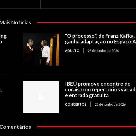
Mais Notícias
ing
“O processo”, de Franz Kafka,
o
ganha adaptação no Espaço 
ADULTO
23 de junho de 2026
IBEU promove encontro de
,
corais com repertórios varia
e entrada gratuita
CONCERTOS
23 de junho de 2026
Comentários