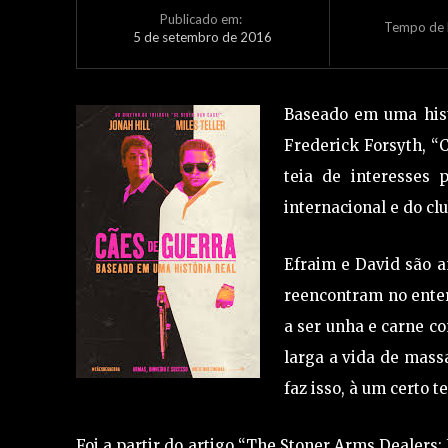
Publicado em:
Tempo de L
5 de setembro de 2016
Baseado em uma histó
Frederick Forsyth, “
teia de interesses 
internacional e do cl
Efraim e David são 
reencontram no enter
a ser unha e carne co
larga a vida de massa
faz isso, à um certo 
Foi a partir do artigo “The Stoner Arms Deale