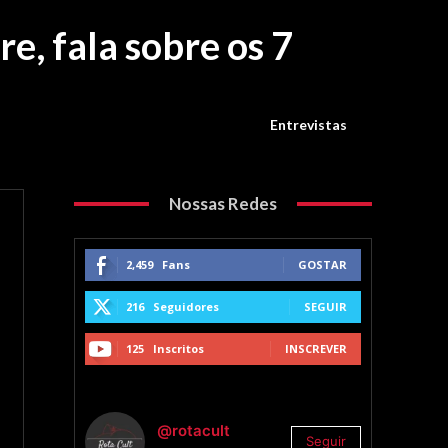
e, fala sobre os 7
Entrevistas
Nossas Redes
2,459
Fans
GOSTAR
216
Seguidores
SEGUIR
125
Inscritos
INSCREVER
@rotacult
Seguir