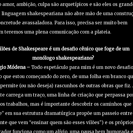
 amor, ambição, culpa são arquetípicos e são eles os grand
a linguagem shakespeariana não abre mão de uma constru
concretude avassaladora. Para isso, precisa ser muito bem
sim teremos uma plena comunicação com a plateia.
ilões de Shakespeare é um desafio cênico que foge de um
monólogo shakespeariano?
gio Módena –
Todo espetáculo para mim é um novo desafio
o que estou começando do zero, de uma folha em branco q
permite (ou não deseja) rascunhos de outras obras que fiz.
te carrega um traço, uma linha de criação que perpassa po
 os trabalhos, mas é importante descobrir os caminhos que
re” em sua estrutura dramatúrgica propõe um passeio entre
nte que vem “ensinar quem são esses vilões”) e os próprio
rrador funciona como um alívio, uma pausa bem humorada 