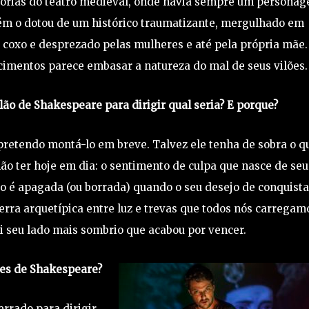
egorias do teatro medieval, onde havia sempre um persona
m o dotou de um histórico traumatizante, mergulhado em
, coxo e desprezado pelas mulheres e até pela própria mãe.
imentos parece embasar a natureza do mal de seus vilões.
ão de Shakespeare para dirigir qual seria? E porque?
retendo montá-lo em breve. Talvez ele tenha de sobra o q
 ter hoje em dia: o sentimento de culpa que nasce de seu
ão é apagada (ou borrada) quando o seu desejo de conquista
erra arquetípica entre luz e trevas que todos nós carregam
i seu lado mais sombrio que acabou por vencer.
ões de Shakespeare?
rrado para dirigir