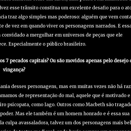
lvez esse trânsito constitua um excelente desafio para o at
ncia traz algo simples mas poderoso: alguém que vem cont
ite de vez em quando viver os personagens narrados. E ess
a convidado a mergulhar em universos de peças que ele
e. Especialmente o público brasileiro.
s os 7 pecados capitais? Ou são movidos apenas pelo desejo 
vingança?
lania desses personagens, mas em muitas vezes não há ra
chamamos de representação do mal, aquele que é motivado e
eiro psicopata, como Iago. Outros como Macbeth são tragad
lo poder. Mas ele também é um homem honrado e é essa sua
ela culpa avassaladora, talvez um dos personagens mais be