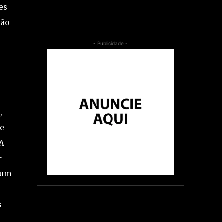
es
ção
- Publicidade -
,
ue
 A
r
 um
s
e