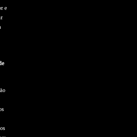
or e
ar
a
de
zão
os
los