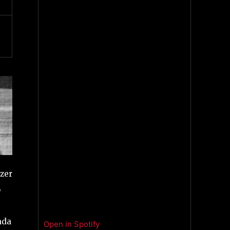
azer
o
ada
Open in Spotify