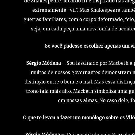
de Shakespeare. Ricardo III é inspirado nas al
extremamente “vil”. Mas Shakespeare també
guerras familiares, com o corpo deformado, feio
seja, em cada peça uma nova onda de acontec
Se você pudesse escolher apenas um vil
Sérgio Módena –
Sou fascinado por Macbeth e p
muitos de nossos governantes demonstram não
distinção entre o bem e o mal. Mas essa distinç
trono fala mais alto. Macbeth simboliza uma gu
em nossas almas. No caso dele, fo
O que te levou a fazer um monólogo sobre os Vil
Sérgio Módena –
Fui convidado pelo Marcelo Se