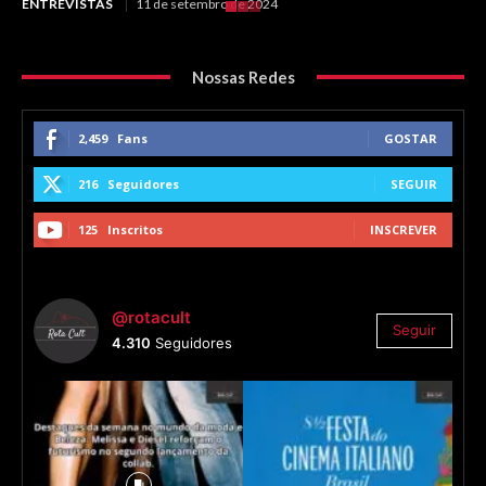
ENTREVISTAS
11 de setembro de 2024
Nossas Redes
2,459
Fans
GOSTAR
216
Seguidores
SEGUIR
125
Inscritos
INSCREVER
@rotacult
Seguir
4.310
Seguidores