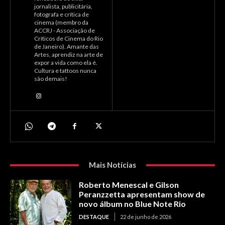
jornalista, publicitária,
fotografa e crítica de
cinema (membro da
ACCRJ - Associação de
Críticos de Cinema do Rio
de Janeiro). Amante das
Artes, aprendiz na arte de
expor a vida como ela é.
Cultura e tattoos nunca
são demais!
Mais Notícias
Roberto Menescal e Gilson
Peranzzetta apresentam show de
novo álbum no Blue Note Rio
DESTAQUE
22 de junho de 2026