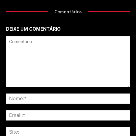
Comentários
DEIXE UM COMENTÁRIO
Comentário
No
Ema
Sit