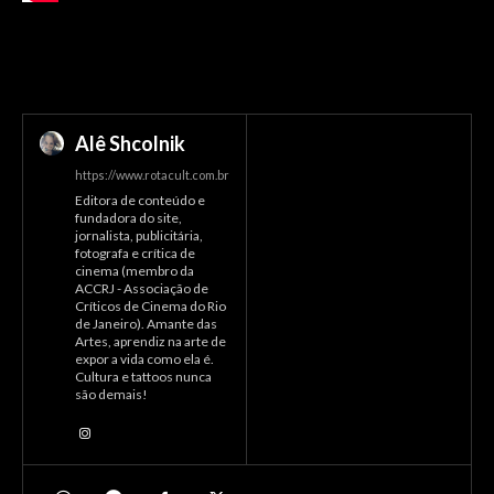
Alê Shcolnik
https://www.rotacult.com.br
Editora de conteúdo e
fundadora do site,
jornalista, publicitária,
fotografa e crítica de
cinema (membro da
ACCRJ - Associação de
Críticos de Cinema do Rio
de Janeiro). Amante das
Artes, aprendiz na arte de
expor a vida como ela é.
Cultura e tattoos nunca
são demais!