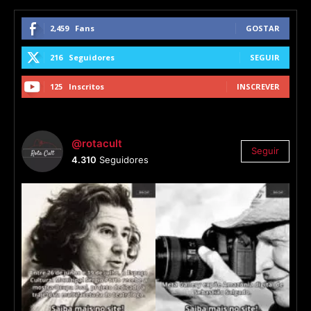
2,459
Fans
GOSTAR
216
Seguidores
SEGUIR
125
Inscritos
INSCREVER
@rotacult
Seguir
4.310
Seguidores