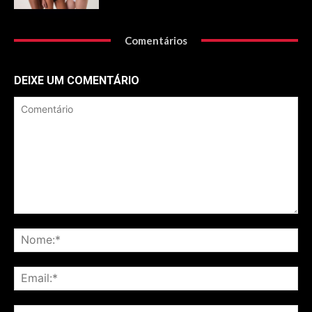
Comentários
DEIXE UM COMENTÁRIO
Comentário
No
Ema
Sit