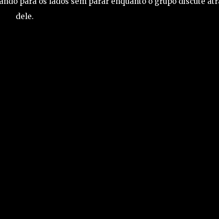
hando para os lados sem parar enquanto o grupo discute atr
dele.