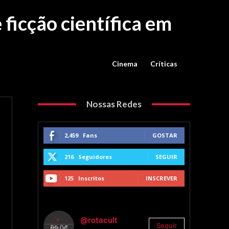
ficção científica em
Cinema
Críticas
Nossas Redes
2,459
Fans
GOSTAR
216
Seguidores
SEGUIR
125
Inscritos
INSCREVER
@rotacult
Seguir