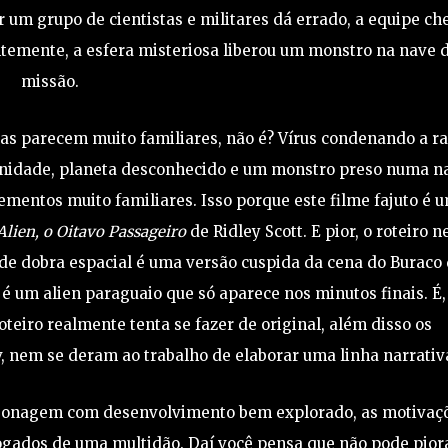
 um grupo de cientistas e militares dá errado, a equipe ch
temente, a esfera misteriosa liberou um monstro na nave 
missão.
as parecem muito familiares, não é? Vírus condenando a r
anidade, planeta desconhecido e um monstro preso numa n
ementos muito familiares. Isso porque este filme fajuto é 
Alien, o Oitavo Passageiro
de Ridley Scott. E pior, o roteiro 
 de dobra espacial é uma versão cuspida da cena do Buraco
é um alien paraguaio que só aparece nos minutos finais. É,
teiro realmente tenta se fazer de original, além disso os
v, nem se deram ao trabalho de elaborar uma linha narrativ
onagem com desenvolvimento bem explorado, as motivaç
ogados de uma multidão. Daí você pensa que não pode piora