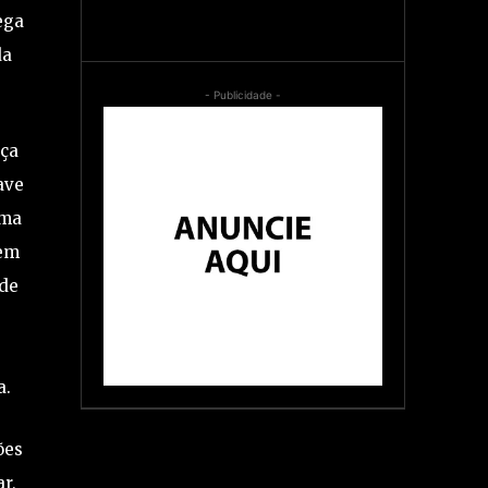
ega
da
- Publicidade -
aça
ave
uma
nem
 de
a.
ões
r,