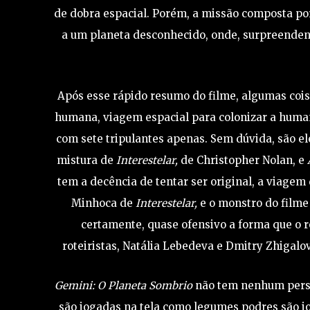
de dobra espacial. Porém, a missão composta por
a um planeta desconhecido, onde, surpreenden
Após esse rápido resumo do filme, algumas cois
humana, viagem espacial para colonizar a hum
com sete tripulantes apenas. Sem dúvida, são el
mistura de
Interestelar,
de Christopher Nolan, e
tem a decência de tentar ser original, a viagem
Minhoca de
Interestelar,
e o monstro do filme 
certamente, quase ofensivo a forma que o ro
roteiristas, Natália Lebedeva e Dmitry Zhigalo
Gemini: O Planeta Sombrio
não tem nenhum pers
são jogadas na tela como legumes podres são j