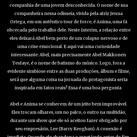
companhia de uma jovem desconhecida. O nome de sua
companheira nessa odisseia, vivida pela atriz Jenna
Ortega, em um autêntico tour de force, é Anima, uma fã
obcecada pelo trabalho dele. Neste ínterim, a relação entre
eles deixará Abel bem perto de um colapso nervoso e de
uma crise emocional. E aqui vai uma curiosidade
interessante: Abel, mais precisamente Abel Makkonen
Tesfaye, é o nome de batismo do músico. Logo, fora a
evidente simbiose entre as duas produções, álbum e filme,
será que alguma coisa na jornada do protagonista seria
inspirada em fatos reais? Essa é uma boa pergunta
Abel e Anima se conhecem de um jeito bem improvável.
Eles trocam olhares, um no palco, o outro na multidão,
durante um show que ele só aceitou fazer obrigado por
seu empresário, Lee (Barry Keoghan). A conexão é
imediata. Quando ele abandona o espetáculo antes do fim,