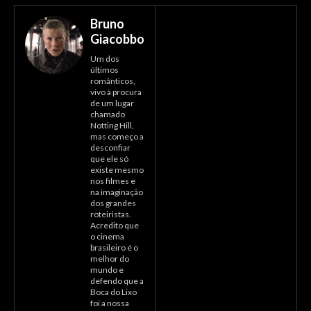
Bruno
Giacobbo
Um dos
últimos
românticos,
vivo à procura
de um lugar
chamado
Notting Hill,
mas começo a
desconfiar
que ele só
existe mesmo
nos filmes e
na imaginação
dos grandes
roteiristas.
Acredito que
o cinema
brasileiro é o
melhor do
mundo e
defendo que a
Boca do Lixo
foi a nossa