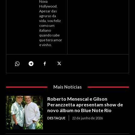
Nova
Hollywood.
Apesar das
agruras da
vida, sou feliz
como um
italiano
quando sabe
que terá amor
e vinho.
Mais Notícias
Roberto Menescal e Gilson
Peranzzetta apresentam show de
novo álbum no Blue Note Rio
DESTAQUE
22 de junho de 2026