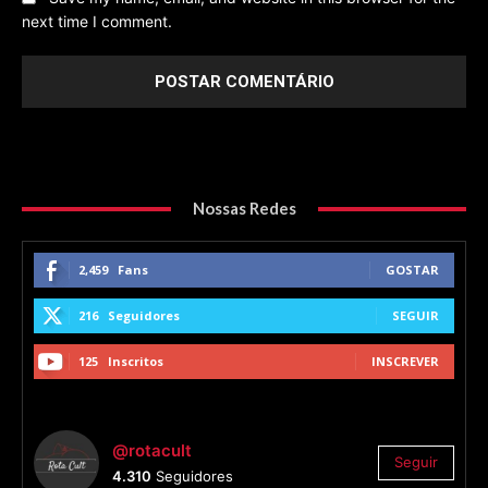
next time I comment.
Nossas Redes
2,459
Fans
GOSTAR
216
Seguidores
SEGUIR
125
Inscritos
INSCREVER
@rotacult
Seguir
4.310
Seguidores