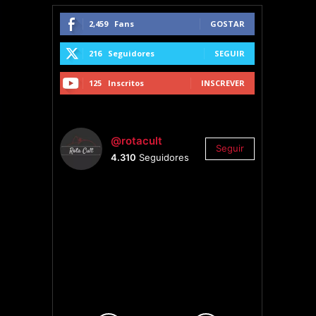
2,459
Fans
GOSTAR
216
Seguidores
SEGUIR
125
Inscritos
INSCREVER
@rotacult
Seguir
4.310
Seguidores