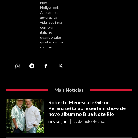
Nova
Hollywood.
Apesar das
agruras da
vida, sou feliz
como um
italiano
quando sabe
que terá amor
e vinho.
Mais Notícias
Roberto Menescal e Gilson
Peranzzetta apresentam show de
novo álbum no Blue Note Rio
DESTAQUE
22 de junho de 2026