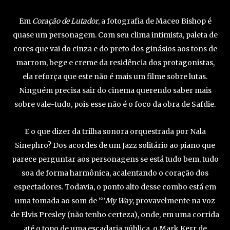
Em
Coração de Lutador
, a fotografia de Maceo Bishop é
quase um personagem. Com seu clima intimista, paleta de
cores que vai do cinza e do preto dos ginásios aos tons de
marrom, bege e creme da residência dos protagonistas,
ela reforça que este não é mais um filme sobre lutas.
Ninguém precisa sair do cinema querendo saber mais
sobre vale-tudo, pois esse não é o foco da obra de Safdie.
E o que dizer da trilha sonora orquestrada por Nala
Sinephro? Dos acordes de um Jazz solitário ao piano que
parece perguntar aos personagens se está tudo bem, tudo
soa de forma harmônica, acalentando o coração dos
espectadores. Todavia, o ponto alto desse combo está em
uma tomada ao som de “”
My Way
, provavelmente na voz
de Elvis Presley (não tenho certeza), onde, em uma corrida
até o topo de uma escadaria pública, o Mark Kerr de