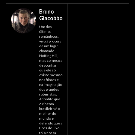
Bruno
Giacobbo
Um dos
últimos
românticos,
vivo à procura
de um lugar
chamado
Notting Hill,
mas começo a
desconfiar
que ele só
existe mesmo
nos filmes e
na imaginação
dos grandes
roteiristas.
Acredito que
o cinema
brasileiro é o
melhor do
mundo e
defendo que a
Boca do Lixo
foi a nossa