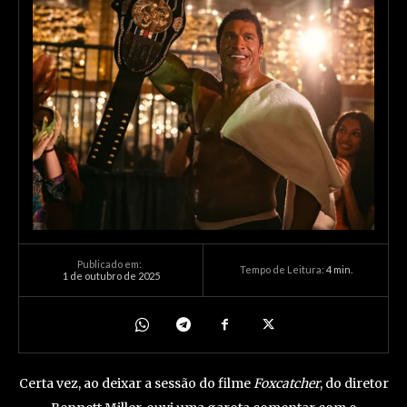
Publicado em:
Tempo de Leitura:
4
min.
1 de outubro de 2025
Certa vez, ao deixar a sessão do filme
Foxcatcher
, do diretor