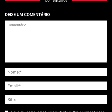
Comentários
DEIXE UM COMENTÁRIO
Comentário
No
Ema
Sit