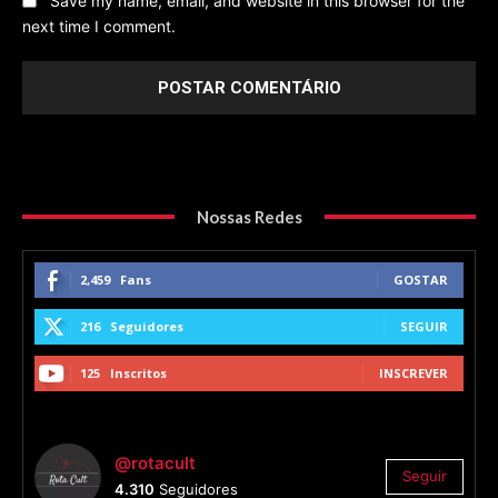
Save my name, email, and website in this browser for the
next time I comment.
Nossas Redes
2,459
Fans
GOSTAR
216
Seguidores
SEGUIR
125
Inscritos
INSCREVER
@rotacult
Seguir
4.310
Seguidores