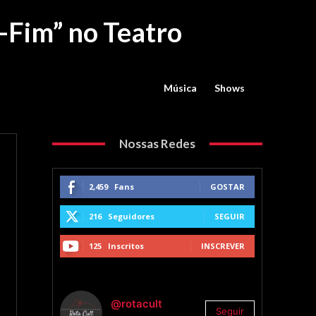
-Fim” no Teatro
Música
Shows
Nossas Redes
2,459
Fans
GOSTAR
216
Seguidores
SEGUIR
125
Inscritos
INSCREVER
@rotacult
Seguir