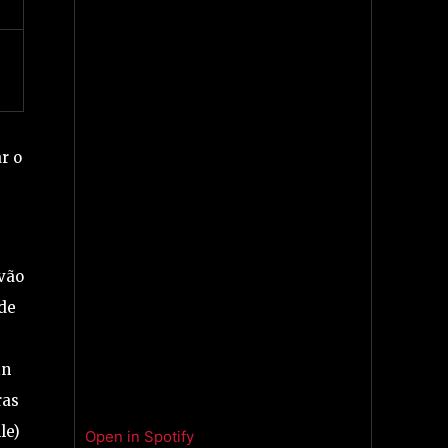
r o
vão
de
in
ras
le)
Open in Spotify