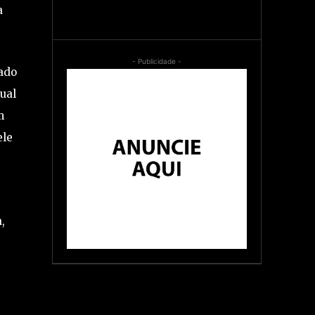
a
- Publicidade -
sado
ual
m
ele
,