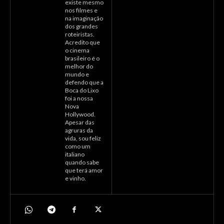
existe mesmo
nos filmes e
na imaginação
dos grandes
roteiristas.
Acredito que
o cinema
brasileiro é o
melhor do
mundo e
defendo que a
Boca do Lixo
foi a nossa
Nova
Hollywood.
Apesar das
agruras da
vida, sou feliz
como um
italiano
quando sabe
que terá amor
e vinho.