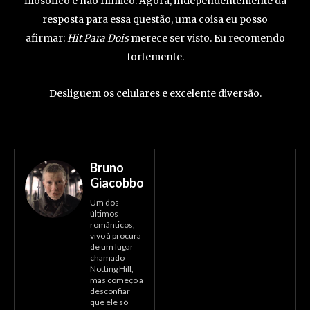
filosófico e não fílmico. Agora, independentemente da
resposta para essa questão, uma coisa eu posso
afirmar:
Hit Para Dois
merece ser visto. Eu recomendo
fortemente.
Desliguem os celulares e excelente diversão.
Bruno
Giacobbo
Um dos
últimos
românticos,
vivo à procura
de um lugar
chamado
Notting Hill,
mas começo a
desconfiar
que ele só