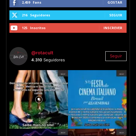
2,459
Fans
GOSTAR
216
Seguidores
SEGUIR
125
Inscritos
INSCREVER
@rotacult
Seguir
4.310
Seguidores