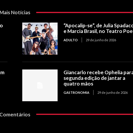
Mais Notícias
 o
“Apocalip-se”, de Julia Spadacc
e Marcia Brasil, no Teatro Poe
ADULTO
29 de junho de 2026
om
Giancarlo recebe Ophelia para
segunda edição de jantar a
quatro mãos
GASTRONOMIA
29 de junho de 2026
Comentários