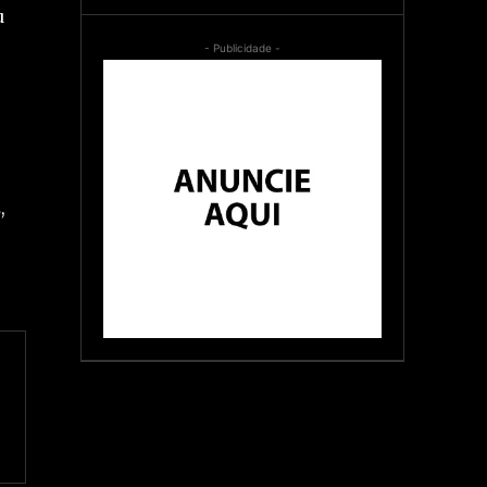
u
- Publicidade -
,