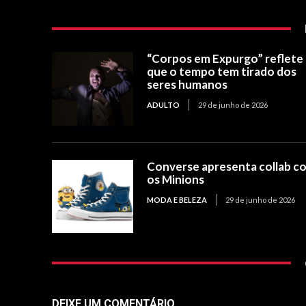
“Corpos em Expurgo” reflete
que o tempo tem tirado dos
seres humanos
ADULTO
29 de junho de 2026
Converse apresenta collab c
os Minions
MODA E BELEZA
29 de junho de 2026
DEIXE UM COMENTÁRIO