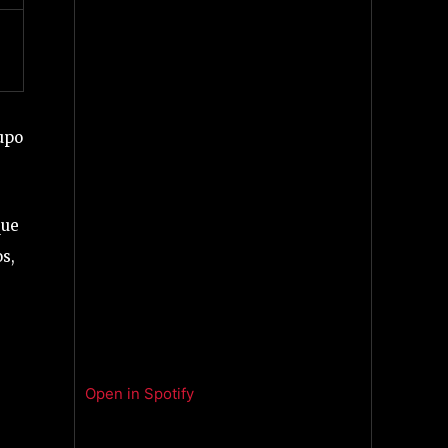
upo
que
s,
Open in Spotify