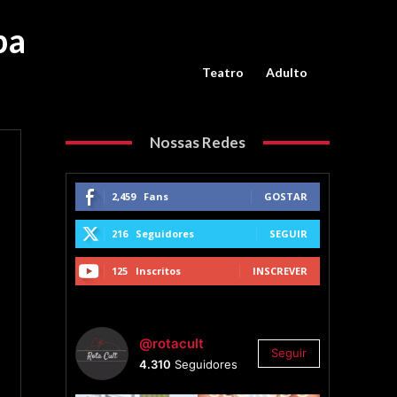
pa
Teatro
Adulto
Nossas Redes
2,459
Fans
GOSTAR
216
Seguidores
SEGUIR
125
Inscritos
INSCREVER
@rotacult
Seguir
4.310
Seguidores