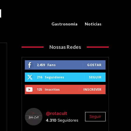
l
Gastronomia
Noticias
Nossas Redes
2,459
Fans
GOSTAR
216
Seguidores
SEGUIR
125
Inscritos
INSCREVER
@rotacult
Seguir
4.310
Seguidores