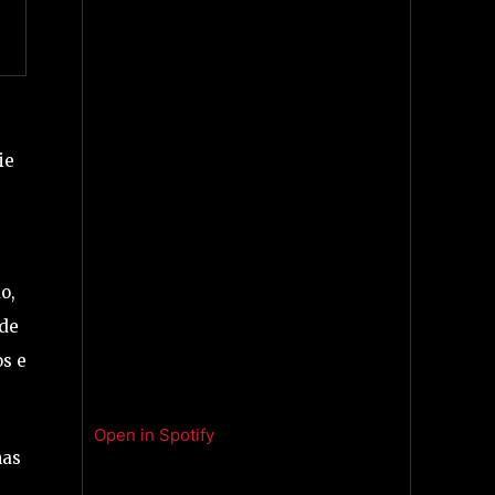
ie
o,
 de
os e
Open in Spotify
nas