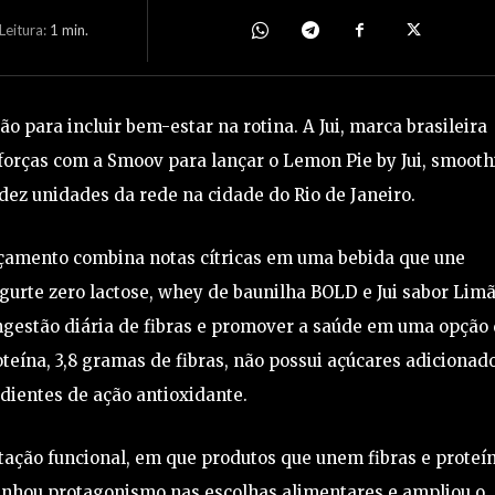
eitura:
1
min.
para incluir bem-estar na rotina. A Jui, marca brasileira
forças com a Smoov para lançar o Lemon Pie by Jui, smooth
 dez unidades da rede na cidade do Rio de Janeiro.
ançamento combina notas cítricas em uma bebida que une
ogurte zero lactose, whey de baunilha BOLD e Jui sabor Limã
ingestão diária de fibras e promover a saúde em uma opção
teína, 3,8 gramas de fibras, não possui açúcares adicionad
dientes de ação antioxidante.
ação funcional, em que produtos que unem fibras e proteí
anhou protagonismo nas escolhas alimentares e ampliou o