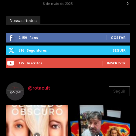
Francisco Carbone
-
8 de maio de 2025
0
Nossas Redes
2,459
Fans
GOSTAR
216
Seguidores
SEGUIR
125
Inscritos
INSCREVER
@rotacult
Seguir
4.310
Seguidores