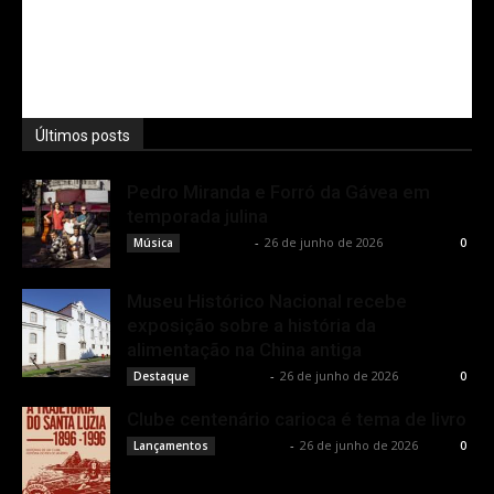
Últimos posts
Pedro Miranda e Forró da Gávea em
temporada julina
Rota Cult
-
26 de junho de 2026
Música
0
Museu Histórico Nacional recebe
exposição sobre a história da
alimentação na China antiga
Rota Cult
-
26 de junho de 2026
Destaque
0
Clube centenário carioca é tema de livro
Rota Cult
-
26 de junho de 2026
Lançamentos
0