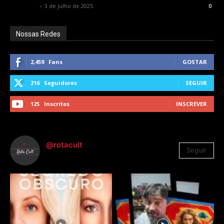
Rota Cult
-
3 de julho de 2025
0
Nossas Redes
2,459
Fans
GOSTAR
216
Seguidores
SEGUIR
125
Inscritos
INSCREVER
@rotacult
Seguir
4.310
Seguidores