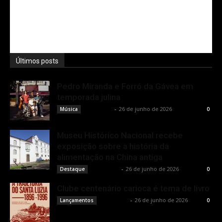
Últimos posts
Pedro Miranda e Forró da Gávea em
temporada julina
Rota Cult
-
26 de junho de 2026
Música
0
Museu Histórico Nacional recebe
exposição sobre a história da
alimentação na China antiga
Rota Cult
-
26 de junho de 2026
Destaque
0
Clube centenário carioca é tema de livro
Rota Cult
-
26 de junho de 2026
Lançamentos
0