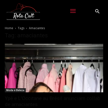
Home
Tags
Amaciantes
Tag: amaciantes
Moda e Beleza
Ypê e L’Occitane au Brésil anunciam collab
de amaciantes