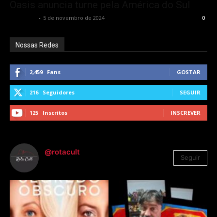
Oasis anuncia turne pela América do Sul
Rota Cult
-
5 de novembro de 2024
0
Nossas Redes
2,459
Fans
GOSTAR
216
Seguidores
SEGUIR
125
Inscritos
INSCREVER
@rotacult
Seguir
4.310
Seguidores