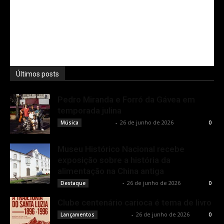
Últimos posts
Pedro Miranda e Forró da Gávea em
temporada julina
Rota Cult
-
26 de junho de 2026
Música
0
Museu Histórico Nacional recebe
exposição sobre a história da
alimentação na China antiga
Rota Cult
-
26 de junho de 2026
Destaque
0
Clube centenário carioca é tema de livro
Rota Cult
-
26 de junho de 2026
Lançamentos
0