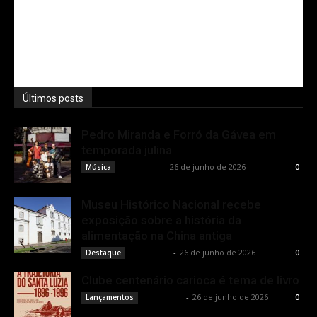
Últimos posts
Pedro Miranda e Forró da Gávea em
temporada julina
Rota Cult
-
26 de junho de 2026
Música
0
Museu Histórico Nacional recebe
exposição sobre a história da
alimentação na China antiga
Rota Cult
-
26 de junho de 2026
Destaque
0
Clube centenário carioca é tema de livro
Rota Cult
-
26 de junho de 2026
Lançamentos
0