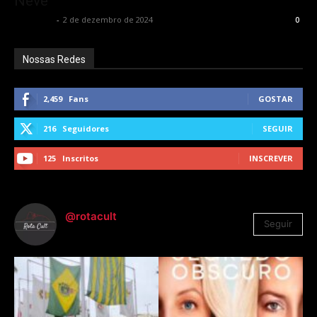
Neve”
Rota Cult
-
2 de dezembro de 2024
0
Nossas Redes
2,459
Fans
GOSTAR
216
Seguidores
SEGUIR
125
Inscritos
INSCREVER
@rotacult
Seguir
4.310
Seguidores