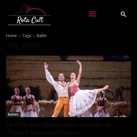
Home
Tags
Ballet
Tag: ballet
Ballets
La Fille Mal Gardée volta ao palco do
Theatro Municipal depois...