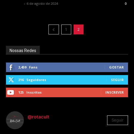
Rota Cult
-
6 de agosto de 2024
0
1
2
Nossas Redes
2,459
Fans
GOSTAR
216
Seguidores
SEGUIR
125
Inscritos
INSCREVER
@rotacult
Seguir
4.310
Seguidores