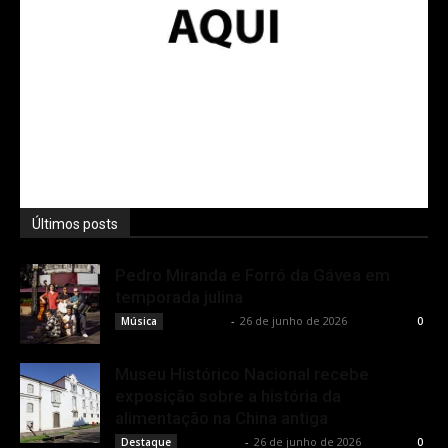
Últimos posts
Pedro Miranda e Forró da Gávea em
temporada julina
Rota Cult
-
26 de junho de 2026
Música
0
Museu Histórico Nacional recebe
exposição sobre a história da
alimentação na China antiga
Rota Cult
-
26 de junho de 2026
Destaque
0