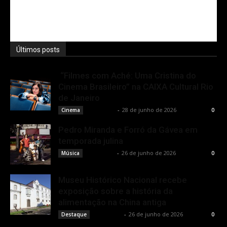
Últimos posts
“Filmes com Aché: Uma Cristina do
Cinema Brasileiro” na CAIXA Cultural Rio
de Janeiro
Rota Cult
-
28 de junho de 2026
Cinema
0
Pedro Miranda e Forró da Gávea em
temporada julina
Rota Cult
-
26 de junho de 2026
Música
0
Museu Histórico Nacional recebe
exposição sobre a história da
alimentação na China antiga
Rota Cult
-
26 de junho de 2026
Destaque
0