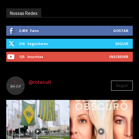
Nossas Redes
2,459
Fans
GOSTAR
216
Seguidores
SEGUIR
125
Inscritos
INSCREVER
@rotacult
Seguir
4.310
Seguidores