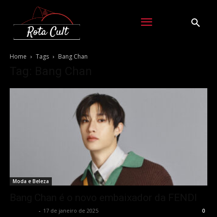
Home
Tags
Bang Chan
Tag: Bang Chan
Moda e Beleza
Bang Chan é o novo embaixador da FENDI
Rota Cult
-
17 de janeiro de 2025
0