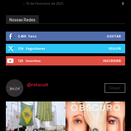
Rota Cult
-
10 de fevereiro de 2025
0
Nossas Redes
2,459
Fans
GOSTAR
216
Seguidores
SEGUIR
125
Inscritos
INSCREVER
@rotacult
Seguir
4.310
Seguidores