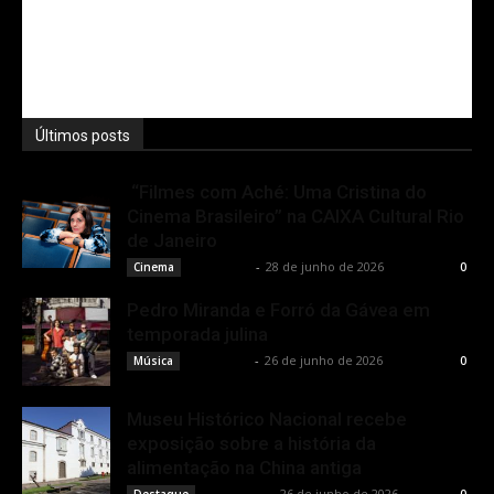
Últimos posts
“Filmes com Aché: Uma Cristina do
Cinema Brasileiro” na CAIXA Cultural Rio
de Janeiro
Rota Cult
-
28 de junho de 2026
Cinema
0
Pedro Miranda e Forró da Gávea em
temporada julina
Rota Cult
-
26 de junho de 2026
Música
0
Museu Histórico Nacional recebe
exposição sobre a história da
alimentação na China antiga
Rota Cult
-
26 de junho de 2026