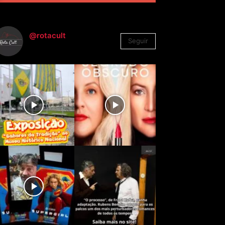
@rotacult
Seguir
4.310
Seguidores