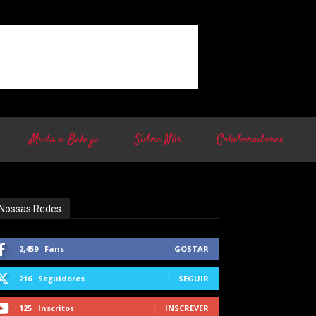
Moda e Beleza
Sobre Nós
Colaboradores
Nossas Redes
2,459
Fans
GOSTAR
216
Seguidores
SEGUIR
125
Inscritos
INSCREVER