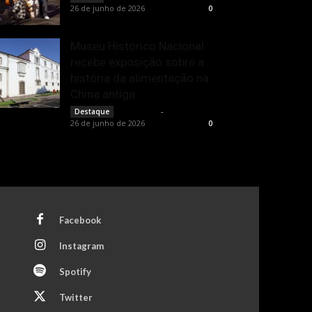
26 de junho de 2026
0
Museu Histórico Nacional
recebe exposição sobre a
história da alimentação na
China antiga
Rota Cult
-
Destaque
26 de junho de 2026
0
Facebook
Instagram
Spotify
Twitter