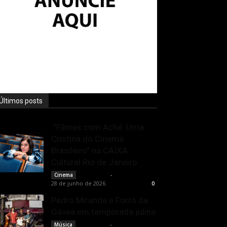
Últimos posts
“Filmes com Aché: Uma
Cristina do Cinema
Brasileiro” na CAIXA
Cultural Rio de Janeiro
Rota Cult
-
Cinema
28 de junho de 2026
0
Pedro Miranda e Forró da
Gávea em temporada julina
Rota Cult
-
Música