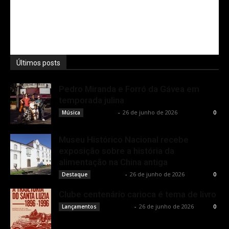
Últimos posts
Pedro Miranda e Forró da Gávea em
temporada julina
Rota Cult
-
26 de junho de 2026
Música
0
Museu Histórico Nacional recebe
exposição sobre a história da
alimentação na China antiga
Rota Cult
-
26 de junho de 2026
Destaque
0
Clube centenário carioca é tema de livro
Rota Cult
-
26 de junho de 2026
Lançamentos
0