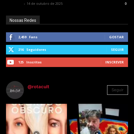
Rota Cult
-
14 de outubro de 2025
0
Nossas Redes
2,459
Fans
GOSTAR
216
Seguidores
SEGUIR
125
Inscritos
INSCREVER
@rotacult
Seguir
4.310
Seguidores