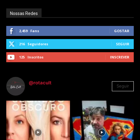
Nossas Redes
2,459
Fans
GOSTAR
216
Seguidores
SEGUIR
125
Inscritos
INSCREVER
@rotacult
Seguir
4.310
Seguidores