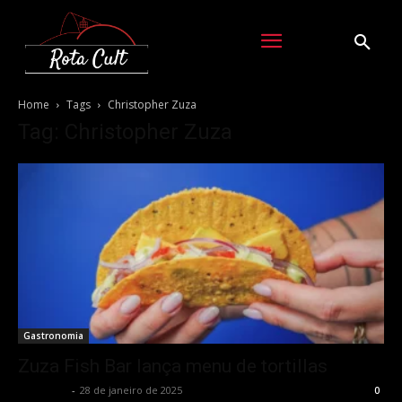
Home
Tags
Christopher Zuza
Tag: Christopher Zuza
Gastronomia
Zuza Fish Bar lança menu de tortillas
Rota Cult
-
28 de janeiro de 2025
0