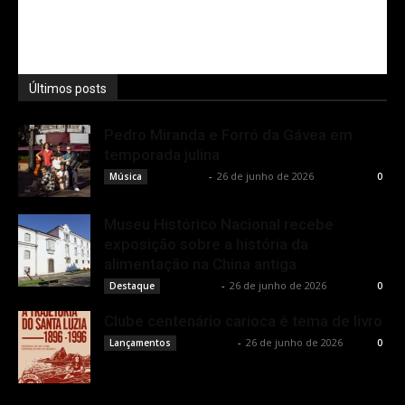
Últimos posts
Pedro Miranda e Forró da Gávea em
temporada julina
Rota Cult
-
26 de junho de 2026
Música
0
Museu Histórico Nacional recebe
exposição sobre a história da
alimentação na China antiga
Rota Cult
-
26 de junho de 2026
Destaque
0
Clube centenário carioca é tema de livro
Rota Cult
-
26 de junho de 2026
Lançamentos
0