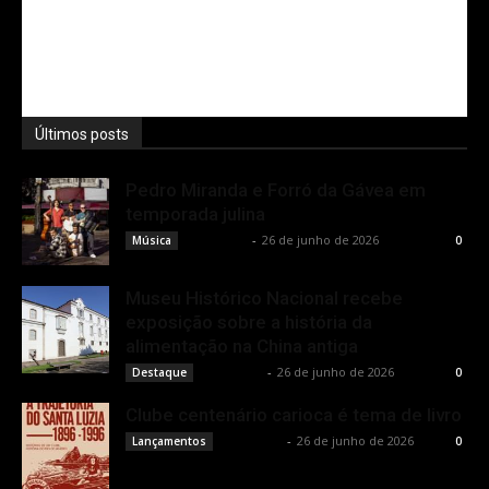
Últimos posts
Pedro Miranda e Forró da Gávea em
temporada julina
Rota Cult
-
26 de junho de 2026
Música
0
Museu Histórico Nacional recebe
exposição sobre a história da
alimentação na China antiga
Rota Cult
-
26 de junho de 2026
Destaque
0
Clube centenário carioca é tema de livro
Rota Cult
-
26 de junho de 2026
Lançamentos
0