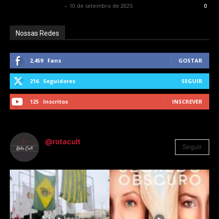
Francisco Carbone
-
10 de setembro de 2025
0
Nossas Redes
2,459
Fans
GOSTAR
216
Seguidores
SEGUIR
125
Inscritos
INSCREVER
@rotacult
Seguir
4.310
Seguidores