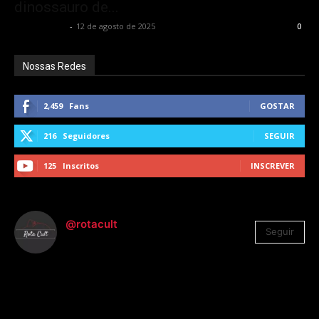
dinossauro de...
Alê Shcolnik
-
12 de agosto de 2025
0
Nossas Redes
2,459
Fans
GOSTAR
216
Seguidores
SEGUIR
125
Inscritos
INSCREVER
@rotacult
Seguir
4.310
Seguidores