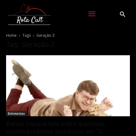
Home
Tags
Geração Z
Tag: Geração Z
Entrevistas
Rafael Saraiva fala sobre questões
contemporâneas abordadas em “O