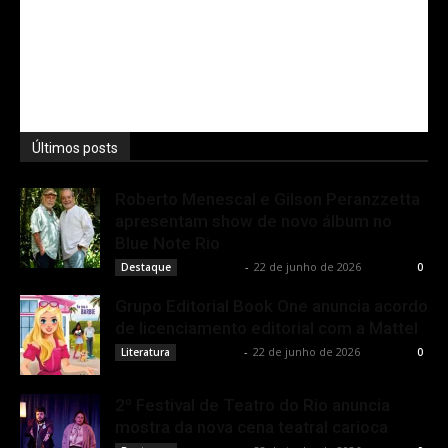
Últimos posts
Roberto Menescal e Gilson Peranzzetta
apresentam show de novo álbum no
Blue Note Rio
Rota Cult
-
22 de junho de 2026
Destaque
0
Grupo Editorial Book One anuncia acordo
de licenciamento editorial com a Mattel
Rota Cult
-
22 de junho de 2026
Literatura
0
2º Festival de Teatro do Rio anuncia
mostra da nova cena teatral carioca