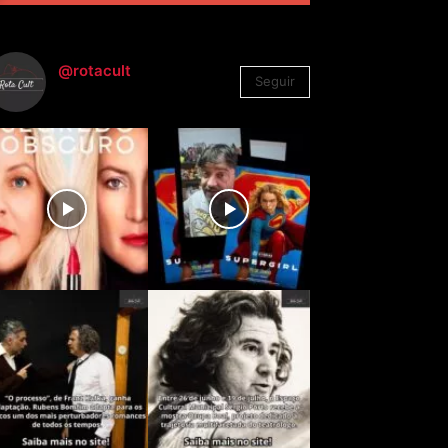
@rotacult
Seguir
4.310
Seguidores