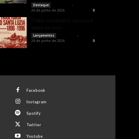
Rota Cult
-
Destaque
26 de junho de 2026
0
Clube centenário carioca é
tema de livro
Rota Cult
-
Lançamentos
26 de junho de 2026
0
Facebook
Instagram
Spotify
Twitter
Youtube