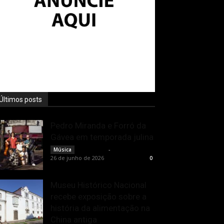
Últimos posts
Pedro Miranda e Forró da
Gávea em temporada julina
Rota Cult
-
Música
26 de junho de 2026
0
Museu Histórico Nacional
recebe exposição sobre a
história da alimentação na
China antiga