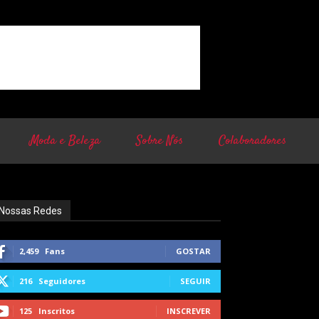
Moda e Beleza
Sobre Nós
Colaboradores
Nossas Redes
2,459
Fans
GOSTAR
216
Seguidores
SEGUIR
125
Inscritos
INSCREVER