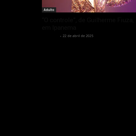
Adulto
“O controle”, de Guilherme Fiuza,
em Ipanema
Rota Cult
-
22 de abril de 2025