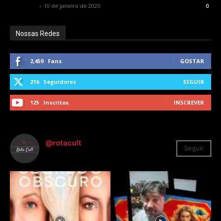
Rota Cult
-
10 de janeiro de 2025
0
Nossas Redes
2,459
Fans
GOSTAR
216
Seguidores
SEGUIR
125
Inscritos
INSCREVER
@rotacult
Seguir
4.310
Seguidores