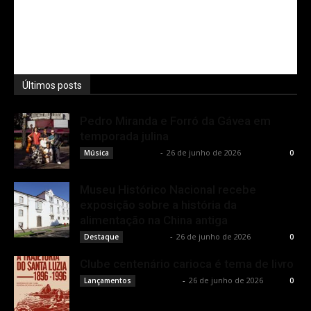
Últimos posts
Pedro Miranda e Forró da Gávea em
temporada julina
Rota Cult
-
26 de junho de 2026
Música
0
Museu Histórico Nacional recebe
exposição sobre a história da
alimentação na China antiga
Rota Cult
-
26 de junho de 2026
Destaque
0
Clube centenário carioca é tema de livro
Rota Cult
-
26 de junho de 2026
Lançamentos
0