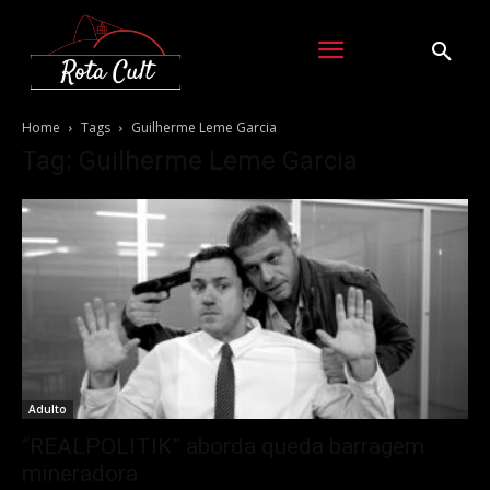
Home
Tags
Guilherme Leme Garcia
Tag: Guilherme Leme Garcia
Adulto
“REALPOLITIK” aborda queda barragem
mineradora