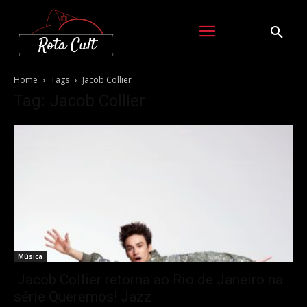
Home
Tags
Jacob Collier
Tag: Jacob Collier
Música
Jacob Collier retorna ao Rio de Janeiro na
série Queremos! Jazz