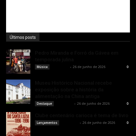
Últimos posts
Pedro Miranda e Forró da Gávea em
temporada julina
Rota Cult
-
26 de junho de 2026
Música
0
Museu Histórico Nacional recebe
exposição sobre a história da
alimentação na China antiga
Rota Cult
-
26 de junho de 2026
Destaque
0
Clube centenário carioca é tema de livro
Rota Cult
-
26 de junho de 2026
Lançamentos
0