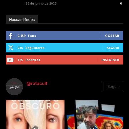
Rota Cult
-
25 de junho de 2025
0
Nossas Redes
2,459
Fans
GOSTAR
216
Seguidores
SEGUIR
125
Inscritos
INSCREVER
@rotacult
Seguir
4.310
Seguidores