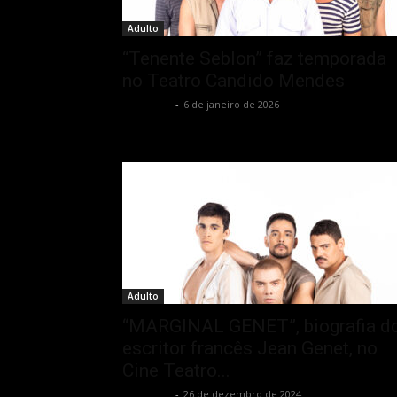
Adulto
“Tenente Seblon” faz temporada
no Teatro Candido Mendes
Rota Cult
-
6 de janeiro de 2026
Adulto
“MARGINAL GENET”, biografia d
escritor francês Jean Genet, no
Cine Teatro...
Rota Cult
-
26 de dezembro de 2024