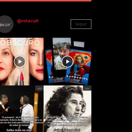
@rotacult
Seguir
4.310
Seguidores