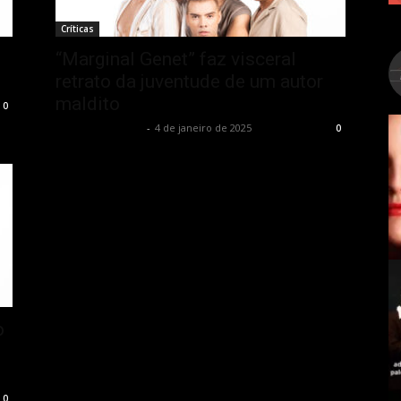
Críticas
“Marginal Genet” faz visceral
retrato da juventude de um autor
maldito
0
Rodrigo Fonseca
-
4 de janeiro de 2025
0
o
0