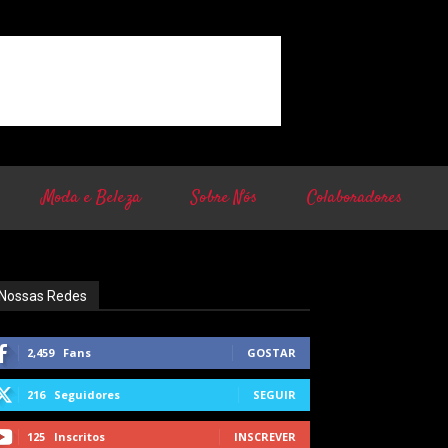
Moda e Beleza
Sobre Nós
Colaboradores
Nossas Redes
2,459
Fans
GOSTAR
216
Seguidores
SEGUIR
125
Inscritos
INSCREVER