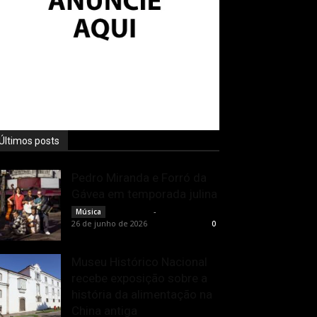
Últimos posts
Pedro Miranda e Forró da
Gávea em temporada julina
Rota Cult
-
Música
26 de junho de 2026
0
Museu Histórico Nacional
recebe exposição sobre a
história da alimentação na
China antiga