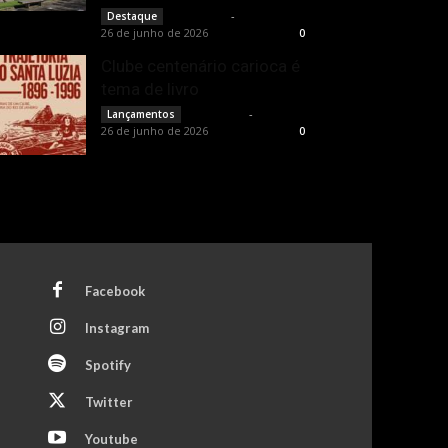
Rota Cult
-
Destaque
26 de junho de 2026
0
Clube centenário carioca é
tema de livro
Rota Cult
-
Lançamentos
26 de junho de 2026
0
Facebook
Instagram
Spotify
Twitter
Youtube