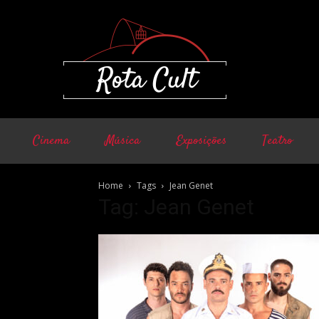
Cinema
Música
Exposições
Teatro
Home
Tags
Jean Genet
Tag: Jean Genet