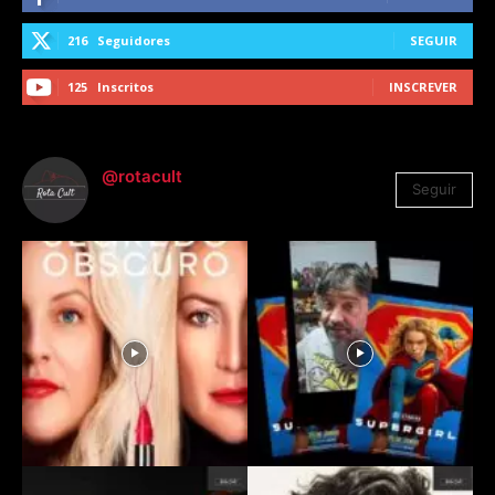
216
Seguidores
SEGUIR
125
Inscritos
INSCREVER
@rotacult
Seguir
4.310
Seguidores