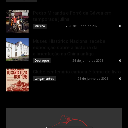
Pedro Miranda e Forró da Gávea em
temporada julina
Rota Cult
-
26 de junho de 2026
Música
0
Museu Histórico Nacional recebe
exposição sobre a história da
alimentação na China antiga
Rota Cult
-
26 de junho de 2026
Destaque
0
Clube centenário carioca é tema de livro
Rota Cult
-
26 de junho de 2026
Lançamentos
0