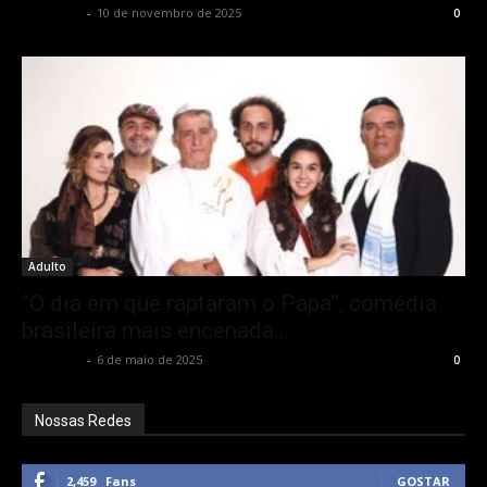
Rota Cult
-
10 de novembro de 2025
0
Adulto
“O dia em que raptaram o Papa”, comédia
brasileira mais encenada...
Rota Cult
-
6 de maio de 2025
0
Nossas Redes
2,459
Fans
GOSTAR