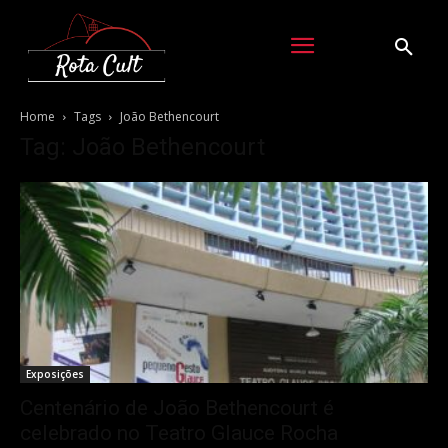
Home
Tags
João Bethencourt
Tag: João Bethencourt
Exposições
Centenário de João Bethencourt é
celebrado no Teatro Glauce Rocha