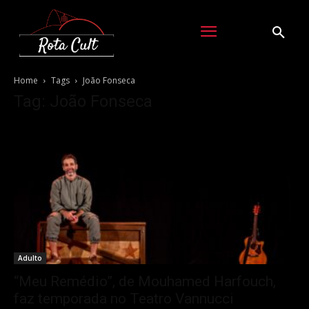
Home
Tags
João Fonseca
Tag: João Fonseca
Adulto
“Meu Remédio”, de Mouhamed Harfouch,
faz temporada no Teatro Vannucci