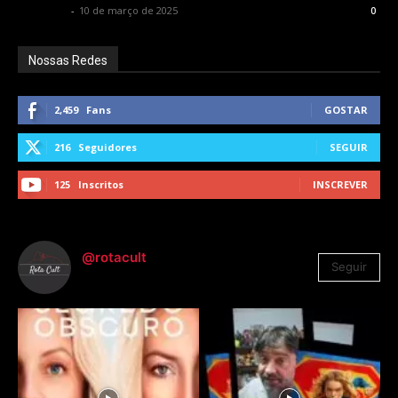
Rota Cult
-
10 de março de 2025
0
Nossas Redes
2,459
Fans
GOSTAR
216
Seguidores
SEGUIR
125
Inscritos
INSCREVER
@rotacult
Seguir
4.310
Seguidores