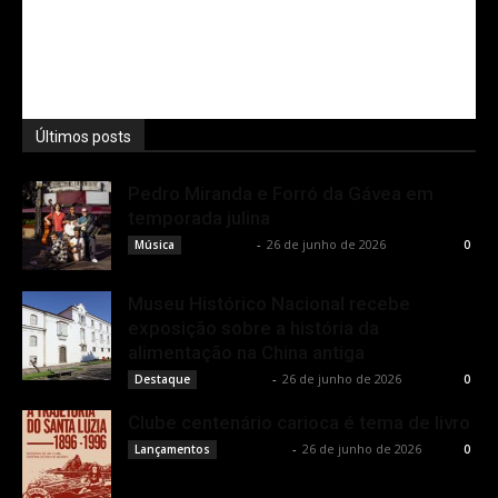
Últimos posts
Pedro Miranda e Forró da Gávea em
temporada julina
Rota Cult
-
26 de junho de 2026
Música
0
Museu Histórico Nacional recebe
exposição sobre a história da
alimentação na China antiga
Rota Cult
-
26 de junho de 2026
Destaque
0
Clube centenário carioca é tema de livro
Rota Cult
-
26 de junho de 2026
Lançamentos
0