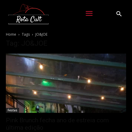
Home
Tags
JO&JOE
Tag: JO&JOE
Festas
Pink Brunch fecha ano de estreia com
última edição