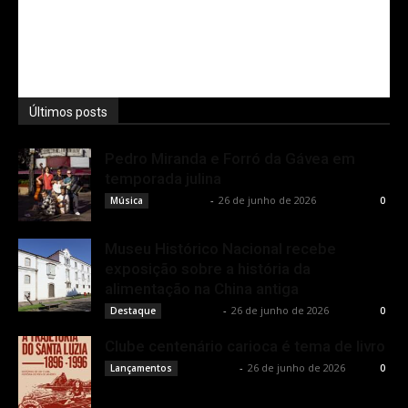
Últimos posts
Pedro Miranda e Forró da Gávea em
temporada julina
Rota Cult
-
26 de junho de 2026
Música
0
Museu Histórico Nacional recebe
exposição sobre a história da
alimentação na China antiga
Rota Cult
-
26 de junho de 2026
Destaque
0
Clube centenário carioca é tema de livro
Rota Cult
-
26 de junho de 2026
Lançamentos
0