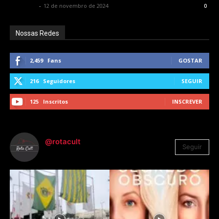
Rota Cult
-
12 de novembro de 2024
0
Nossas Redes
2,459
Fans
GOSTAR
216
Seguidores
SEGUIR
125
Inscritos
INSCREVER
@rotacult
Seguir
4.310
Seguidores