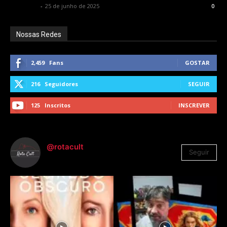
Rota Cult
-
25 de junho de 2025
0
Nossas Redes
2,459
Fans
GOSTAR
216
Seguidores
SEGUIR
125
Inscritos
INSCREVER
@rotacult
Seguir
4.310
Seguidores