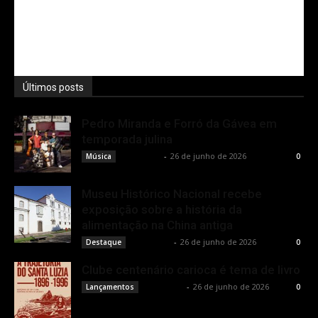
Últimos posts
Pedro Miranda e Forró da Gávea em
temporada julina
Rota Cult
-
26 de junho de 2026
Música
0
Museu Histórico Nacional recebe
exposição sobre a história da
alimentação na China antiga
Rota Cult
-
26 de junho de 2026
Destaque
0
Clube centenário carioca é tema de livro
Rota Cult
-
26 de junho de 2026
Lançamentos
0