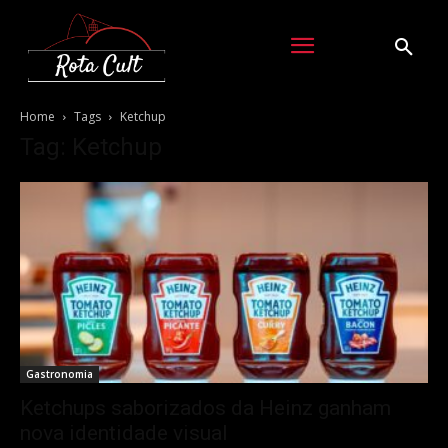
Home
Tags
Ketchup
Tag: Ketchup
Gastronomia
Ketchups saborizados da Heinz ganham
nova identidade visual