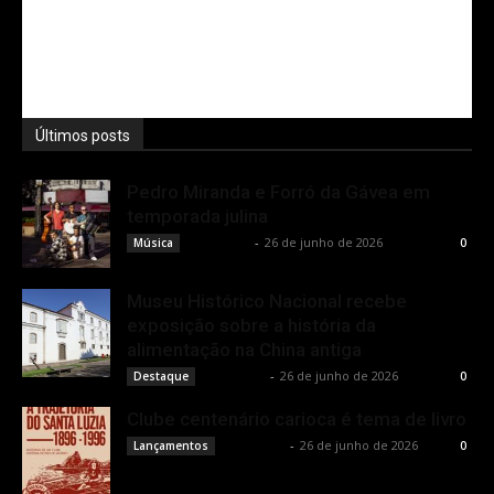
Últimos posts
Pedro Miranda e Forró da Gávea em
temporada julina
Rota Cult
-
26 de junho de 2026
Música
0
Museu Histórico Nacional recebe
exposição sobre a história da
alimentação na China antiga
Rota Cult
-
26 de junho de 2026
Destaque
0
Clube centenário carioca é tema de livro
Rota Cult
-
26 de junho de 2026
Lançamentos
0