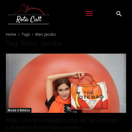
Home
Tags
Marc Jacobs
Tag: Marc Jacobs
Moda e Beleza
Marc Jacobs inaugura pop-up na Galeries
Lafayette Paris Haussmann