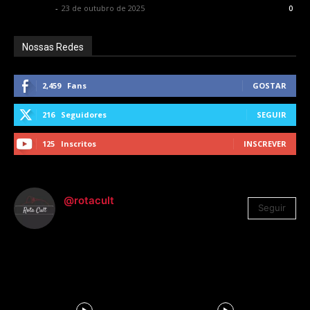
Rota Cult
-
23 de outubro de 2025
0
Nossas Redes
2,459
Fans
GOSTAR
216
Seguidores
SEGUIR
125
Inscritos
INSCREVER
@rotacult
Seguir
4.310
Seguidores