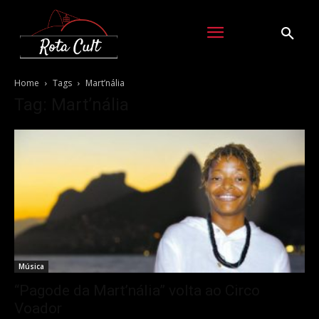
Home
Tags
Mart’nália
Tag: Mart’nália
Música
“Pagode da Mart’nália” volta ao Circo
Voador