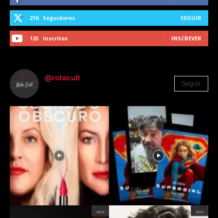
216
Seguidores
SEGUIR
125
Inscritos
INSCREVER
@rotacult
Seguir
4.310
Seguidores