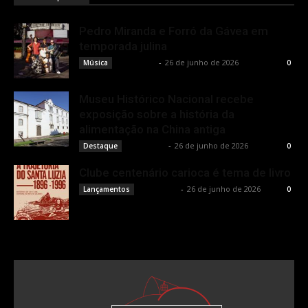
Pedro Miranda e Forró da Gávea em
temporada julina
Rota Cult
-
26 de junho de 2026
Música
0
Museu Histórico Nacional recebe
exposição sobre a história da
alimentação na China antiga
Rota Cult
-
26 de junho de 2026
Destaque
0
Clube centenário carioca é tema de livro
Rota Cult
-
26 de junho de 2026
Lançamentos
0