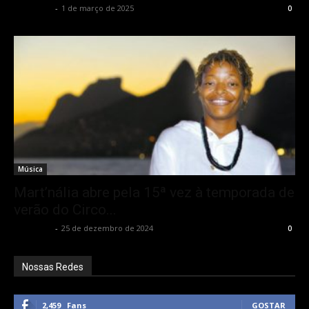
Rota Cult
-
1 de março de 2025
0
Música
Mart’nália abre pela 15ª vez à temporada de
verão do Circo...
Rota Cult
-
25 de dezembro de 2024
0
Nossas Redes
2,459
Fans
GOSTAR