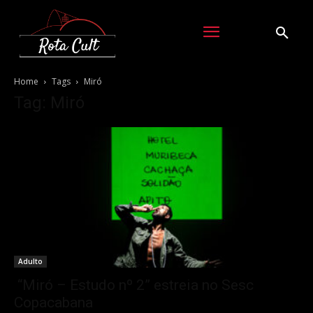
Home
Tags
Miró
Tag: Miró
Adulto
“Miró – Estudo nº 2” estreia no Sesc
Copacabana