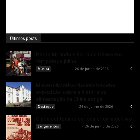
Últimos posts
Pedro Miranda e Forró da Gávea em
temporada julina
Rota Cult
-
26 de junho de 2026
Música
0
Museu Histórico Nacional recebe
exposição sobre a história da
alimentação na China antiga
Rota Cult
-
26 de junho de 2026
Destaque
0
Clube centenário carioca é tema de livro
Rota Cult
-
26 de junho de 2026
Lançamentos
0