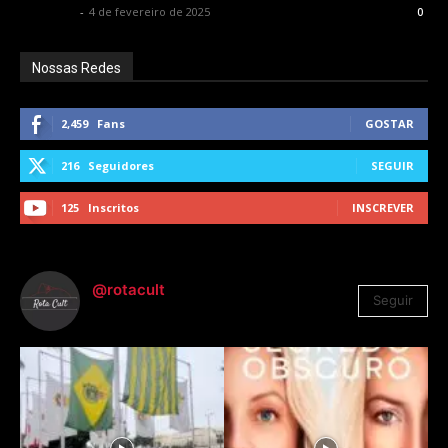
Rota Cult
-
4 de fevereiro de 2025
0
Nossas Redes
2,459
Fans
GOSTAR
216
Seguidores
SEGUIR
125
Inscritos
INSCREVER
@rotacult
Seguir
4.310
Seguidores