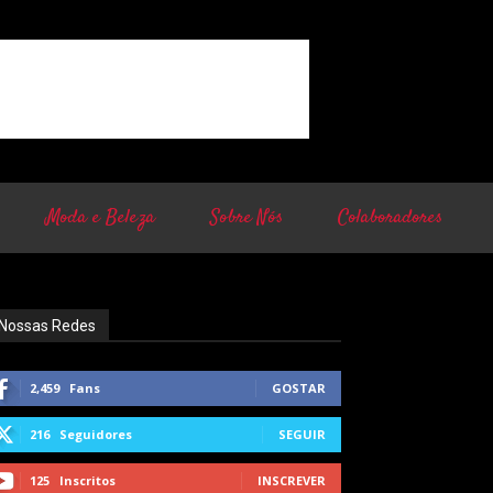
Moda e Beleza
Sobre Nós
Colaboradores
Nossas Redes
2,459
Fans
GOSTAR
216
Seguidores
SEGUIR
125
Inscritos
INSCREVER