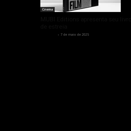
Cinema
MUBI Editions apresenta seu livr
de estreia
Rota Cult
-
7 de maio de 2025