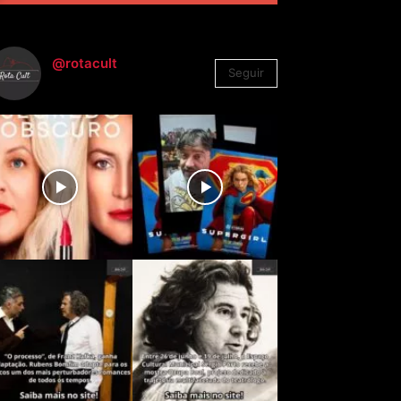
@rotacult
Seguir
4.310
Seguidores