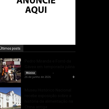
Últimos posts
Pedro Miranda e Forró da
Gávea em temporada julina
Rota Cult
-
Música
26 de junho de 2026
0
Museu Histórico Nacional
recebe exposição sobre a
história da alimentação na
China antiga