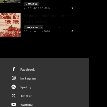
Rota Cult
-
Destaque
26 de junho de 2026
0
Clube centenário carioca é
tema de livro
Rota Cult
-
Lançamentos
26 de junho de 2026
0
Facebook
Instagram
Spotify
Twitter
Youtube