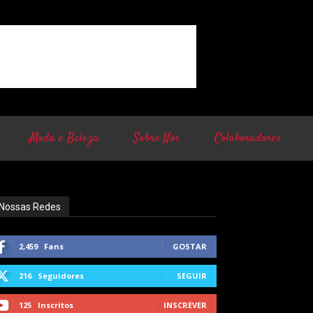
Moda e Beleza
Sobre Nós
Colaboradores
Nossas Redes
2,459
Fans
GOSTAR
216
Seguidores
SEGUIR
125
Inscritos
INSCREVER