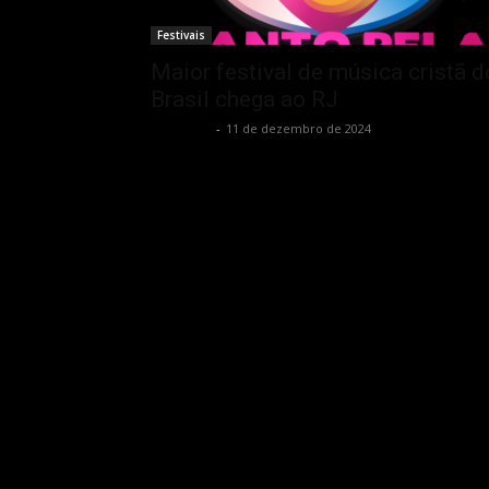
Festivais
Maior festival de música cristã d
Brasil chega ao RJ
Rota Cult
-
11 de dezembro de 2024