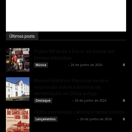
Últimos posts
Pedro Miranda e Forró da Gávea em
temporada julina
Rota Cult
-
26 de junho de 2026
Música
0
Museu Histórico Nacional recebe
exposição sobre a história da
alimentação na China antiga
Rota Cult
-
26 de junho de 2026
Destaque
0
Clube centenário carioca é tema de livro
Rota Cult
-
26 de junho de 2026
Lançamentos
0