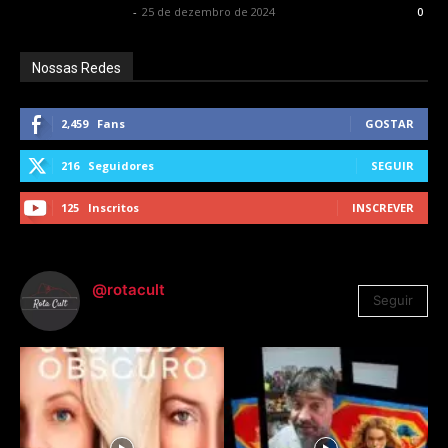
Francisco Carbone
-
25 de dezembro de 2024
0
Nossas Redes
2,459
Fans
GOSTAR
216
Seguidores
SEGUIR
125
Inscritos
INSCREVER
@rotacult
Seguir
4.310
Seguidores