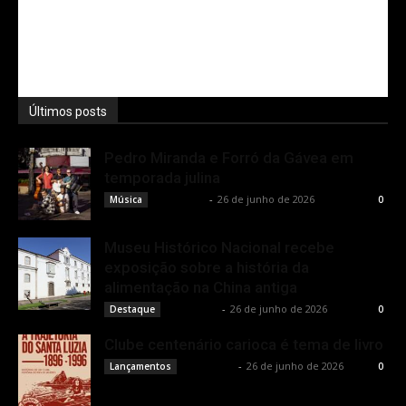
Últimos posts
Pedro Miranda e Forró da Gávea em
temporada julina
Rota Cult
-
26 de junho de 2026
Música
0
Museu Histórico Nacional recebe
exposição sobre a história da
alimentação na China antiga
Rota Cult
-
26 de junho de 2026
Destaque
0
Clube centenário carioca é tema de livro
Rota Cult
-
26 de junho de 2026
Lançamentos
0