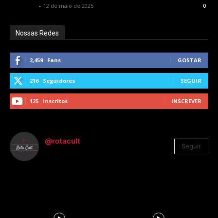
Rota Cult
-
12 de maio de 2025
0
Nossas Redes
2,459
Fans
GOSTAR
216
Seguidores
SEGUIR
125
Inscritos
INSCREVER
@rotacult
Seguir
4.310
Seguidores