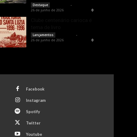
Rota Cult
-
Destaque
26 de junho de 2026
0
Clube centenário carioca é
tema de livro
Rota Cult
-
Lançamentos
26 de junho de 2026
0
Facebook
Instagram
Spotify
Twitter
Youtube