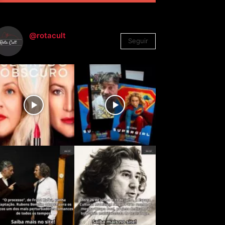
@rotacult
Seguir
4.310
Seguidores