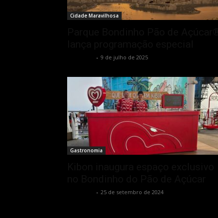
Cidade Maravilhosa
Parque Bondinho Pão de Açúcar
lança programação especial
Rota Cult
-
9 de julho de 2025
Gastronomia
Kibon inaugura espaço exclusivo
no Bondinho do Pão de Açúcar
Rota Cult
-
25 de setembro de 2024