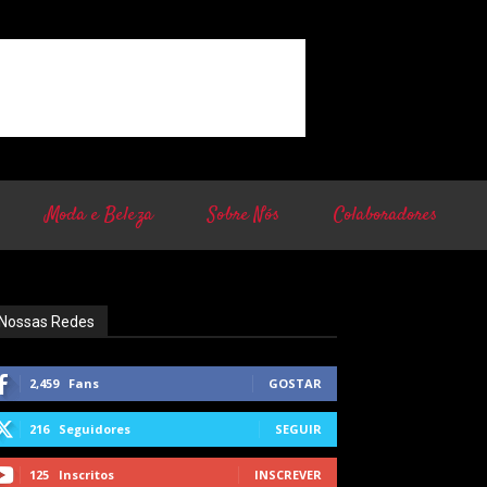
Moda e Beleza
Sobre Nós
Colaboradores
Nossas Redes
2,459
Fans
GOSTAR
216
Seguidores
SEGUIR
125
Inscritos
INSCREVER