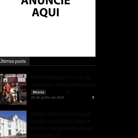
Últimos posts
Pedro Miranda e Forró da
Gávea em temporada julina
Rota Cult
-
Música
26 de junho de 2026
0
Museu Histórico Nacional
recebe exposição sobre a
história da alimentação na
China antiga