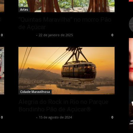
Artes
®
“Quintas Maravilha” no morro Pão
de Açúcar
Rota Cult
-
22 de janeiro de 2025
0
0
Cidade Maravilhosa
Alegria do Rock in Rio no Parque
Bondinho Pão de Açúcar®
Rota Cult
-
15 de agosto de 2024
0
0