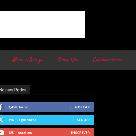
Moda e Beleza
Sobre Nós
Colaboradores
Nossas Redes
2,459
Fans
GOSTAR
216
Seguidores
SEGUIR
125
Inscritos
INSCREVER