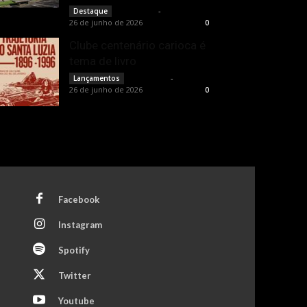
Rota Cult
-
Destaque
26 de junho de 2026
0
Clube centenário carioca é
tema de livro
Rota Cult
-
Lançamentos
26 de junho de 2026
0
Facebook
Instagram
Spotify
Twitter
Youtube