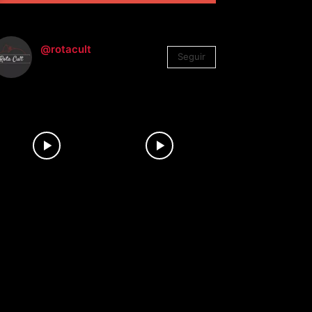
@rotacult
Seguir
4.310
Seguidores