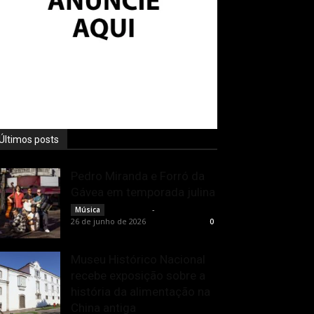
Últimos posts
Pedro Miranda e Forró da
Gávea em temporada julina
Rota Cult
-
Música
26 de junho de 2026
0
Museu Histórico Nacional
recebe exposição sobre a
história da alimentação na
China antiga