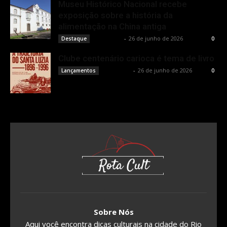
Museu Histórico Nacional recebe
exposição sobre a história da
alimentação na China antiga
Rota Cult
-
26 de junho de 2026
Destaque
0
Clube centenário carioca é tema de livro
Rota Cult
-
26 de junho de 2026
Lançamentos
0
Sobre Nós
Aqui você encontra dicas culturais na cidade do Rio