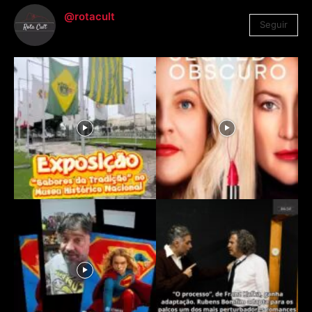
@rotacult
Seguir
4.310
Seguidores