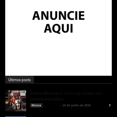
Últimos posts
Pedro Miranda e Forró da Gávea em
temporada julina
Rota Cult
-
26 de junho de 2026
Música
0