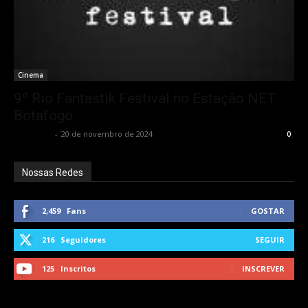
Cinema
9º Rio Fantastik Festival no Estação NET
Botafogo
Rota Cult
-
20 de novembro de 2024
0
Nossas Redes
2,459
Fans
GOSTAR
216
Seguidores
SEGUIR
125
Inscritos
INSCREVER