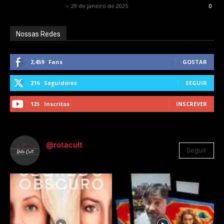
Francisco Carbone
-
29 de janeiro de 2025
0
Nossas Redes
2,459
Fans
GOSTAR
216
Seguidores
SEGUIR
125
Inscritos
INSCREVER
@rotacult
Seguir
4.310
Seguidores