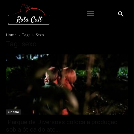
Home
Tags
Sexo
Tag: sexo
Cinema
Parque de Diversões coloca a produção
sob a ótica do ato...