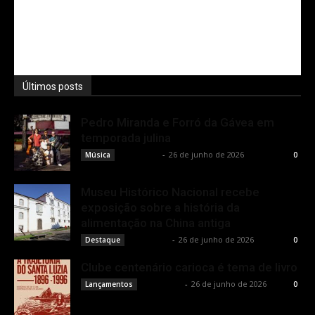
Últimos posts
Pedro Miranda e Forró da Gávea em
temporada julina
Rota Cult
-
26 de junho de 2026
Música
0
Museu Histórico Nacional recebe
exposição sobre a história da
alimentação na China antiga
Rota Cult
-
26 de junho de 2026
Destaque
0
Clube centenário carioca é tema de livro
Rota Cult
-
26 de junho de 2026
Lançamentos
0