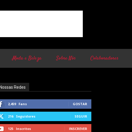
Moda e Beleza
Sobre Nós
Colaboradores
Nossas Redes
2,459
Fans
GOSTAR
216
Seguidores
SEGUIR
125
Inscritos
INSCREVER