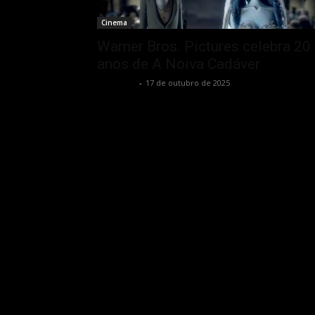
Cinema
Warner Bros. Pictures celebra 20
anos de A Noiva Cadáver
Rota Cult
-
17 de outubro de 2025