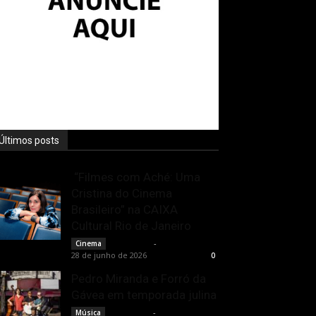
Últimos posts
“Filmes com Aché: Uma
Cristina do Cinema
Brasileiro” na CAIXA
Cultural Rio de Janeiro
Rota Cult
-
Cinema
28 de junho de 2026
0
Pedro Miranda e Forró da
Gávea em temporada julina
Rota Cult
-
Música