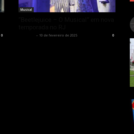
Musical
“Beetlejuice – O Musical” em nova
temporada no RJ
Rota Cult
-
10 de fevereiro de 2025
0
0