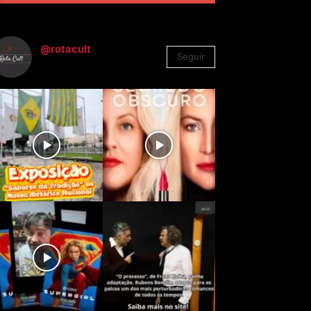
@rotacult
Seguir
4.310
Seguidores