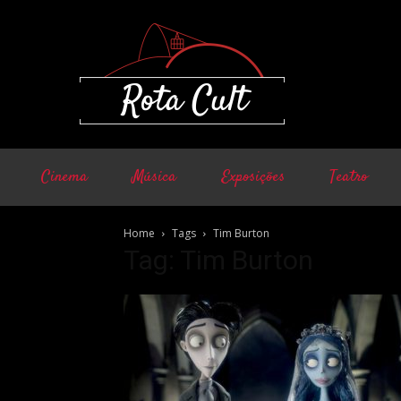
Cinema
Música
Exposições
Teatro
Home
Tags
Tim Burton
Tag: Tim Burton