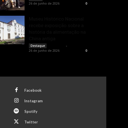
26 de junho de 2026
0
Museu Histórico Nacional
recebe exposição sobre a
história da alimentação na
China antiga
Rota Cult
-
Destaque
26 de junho de 2026
0
Facebook
Instagram
Spotify
Twitter