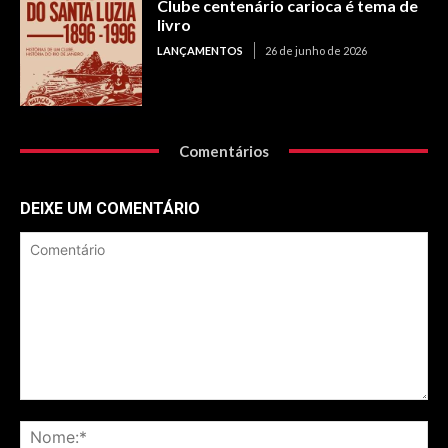
Clube centenário carioca é tema de
livro
LANÇAMENTOS
26 de junho de 2026
Comentários
DEIXE UM COMENTÁRIO
Comentário
No