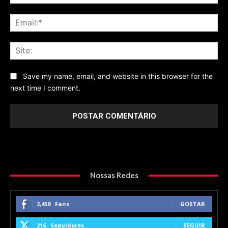
Ema
Sit
Save my name, email, and website in this browser for the
next time I comment.
Nossas Redes
2,459
Fans
GOSTAR
216
Seguidores
SEGUIR