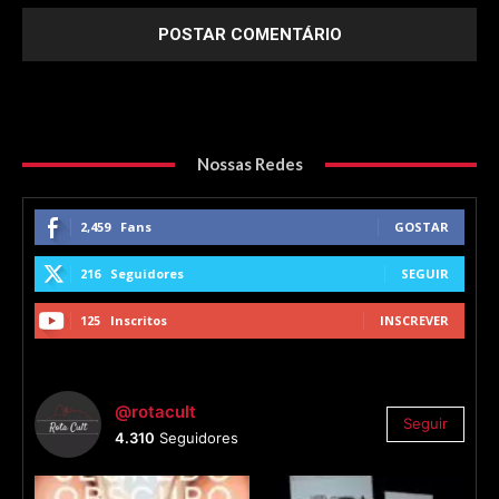
Nossas Redes
2,459
Fans
GOSTAR
216
Seguidores
SEGUIR
125
Inscritos
INSCREVER
@rotacult
Seguir
4.310
Seguidores