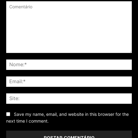
Comentário
No
Ema
Sit
Save my name, email, and website in this browser for the
next time I comment.