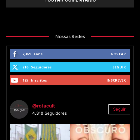
Nossas Redes
2,459
Fans
GOSTAR
216
Seguidores
SEGUIR
125
Inscritos
INSCREVER
@rotacult
Seguir
4.310
Seguidores